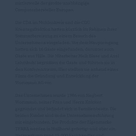
mittlerweile der größte unabhängige
Computerhersteller Europas.
Die CDA im Mühlenkreis und die CDU
Kreistagsfraktion hatten kürzlich im Rahmen ihrer
Sommerbereisung zu einem Besuch des
Unternehmens eingeladen. Vor dem Haupteingang
hatten sich 16 Gäste eingefunden, darunter auch
Gäste aus Hille. Die Mitarbeiter Meik Blase und Axel
Lehmkuhl begrüßten die Gäste und führten sie in
den Konferenzraum. Hier stellten sie anhand eines
Films die Gründung und Entwicklung der
Wortmann AG vor.
Das Unternehmen wurde 1986 von Siegbert
Wortmann, seiner Frau und Herrn Knicker
gegründet und befindet sich in Familienbesitz. Die
beiden Kinder sind in die Unternehmensführung
mit eingebunden. Die Produkte der Eigenmarke
TERRA werden in Hüllhorst gefertigt und über ein
Netzwerk von rund 15.000 Fachhändler und