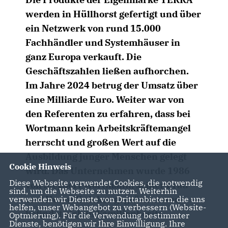
werden in Hüllhorst gefertigt und über
ein Netzwerk von rund 15.000
Fachhändler und Systemhäuser in
ganz Europa verkauft. Die
Geschäftszahlen ließen aufhorchen.
Im Jahre 2024 betrug der Umsatz über
eine Milliarde Euro. Weiter war von
den Referenten zu erfahren, dass bei
Wortmann kein Arbeitskräftemangel
herrscht und großen Wert auf die
Ausbildung junger Menschen gelegt
Cookie Hinweis
wird. Das Unternehmen wurde 1986
Diese Webseite verwendet Cookies, die notwendig
von Siegbert Wortmann, seiner Frau
sind, um die Webseite zu nutzen. Weiterhin
und Herrn Knicker gegründet und
verwenden wir Dienste von Drittanbietern, die uns
helfen, unser Webangebot zu verbessern (Website-
befindet sich in Familienbesitz.
Optmierung). Für die Verwendung bestimmter
Dienste, benötigen wir Ihre Einwilligung. Ihre