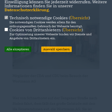
Einwilligung können Sie jederzeit widerrufen. Weitere
Informationen finden Sie in unserer
Datenschutzerklärung
.
Technisch notwendige Cookies (
Übersicht
)
Die notwendigen Cookies werden allein für den
ordnungsgemäßen Gebrauch der Webseite benötigt.
Cookies von Drittanbietern (
Übersicht
)
Zur Optimierung unserer Webseite binden wir Dienste und
Angebote von Drittanbietern ein.
Alle akzeptieren
Auswahl speichern
Mitglieder der CDA und CDU beim Besuch der
Wortmann AG
Wer von Schnathorst auf der Tengener Straße nach
Süden fährt, dem fällt das große Gebäude mit den
lila Fensterahmen auf, die Wortmann AG. Sie ist